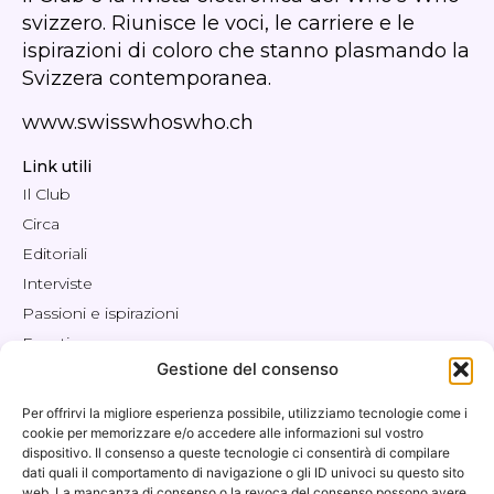
svizzero. Riunisce le voci, le carriere e le
ispirazioni di coloro che stanno plasmando la
Svizzera contemporanea.
www.swisswhoswho.ch
Link utili
Il Club
Circa
Editoriali
Interviste
Passioni e ispirazioni
Eventi
Gestione del consenso
Impegnarsi
Negozio / Offerte
Per offrirvi la migliore esperienza possibile, utilizziamo tecnologie come i
Area riservata ai soci
cookie per memorizzare e/o accedere alle informazioni sul vostro
dispositivo. Il consenso a queste tecnologie ci consentirà di compilare
Contatto
dati quali il comportamento di navigazione o gli ID univoci su questo sito
Il mio account
web. La mancanza di consenso o la revoca del consenso possono avere