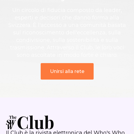
Un circolo di fiducia composto da leader,
esperti e decisori che danno forma alla
Svizzera. È l'accesso a una comunità basata
sul riconoscimento dell'eccellenza, sulla
condivisione, sulla sostenibilità e sulla
trasmissione. Attraverso il Club, le loro voci
sono ascoltate in modo forte e chiaro.
Unirsi alla rete
Il Club è la rivista elettronica del Who's Who