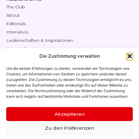
The Club
About
Editorials
Interviews
Leidenschaften & Inspirationen
Veranstaltungen
Die Zustimmung verwalten
Engagiere
Shop / Angebote
Um die besten Erfahrungen zu bieten, verwenden wir Technologien wie
Mitgliederbereich
Cookies, um Informationen von Geräten zu speichern und/oder darauf
zuzugreifen. Die Zustimmung zu diesen Technologien ermöglicht es uns,
Kontakt
Daten wie das Surfverhalten oder eindeutige IDs auf dieser Website zu
Mein Konto
verarbeiten. Die Nichtzustimmung oder der Widerruf der Zustimmung
kann sich negativ auf bestimmte Merkmale und Funktionen auswirken.
Liste der Mitglieder
Akzeptieren
Copyright - 2026 - -
Swiss Who's Who
Alle Rechte vorbehalten
Zu den Präferenzen
by
www.cOOmmunication.com
-
Cookies
-
nLPD
-
Allgemeine