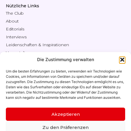
Nützliche Links
The Club
About
Editorials
Interviews
Leidenschaften & Inspirationen
Veranstaltungen
Die Zustimmung verwalten
Engagiere
Shop / Angebote
Um die besten Erfahrungen zu bieten, verwenden wir Technologien wie
Mitgliederbereich
Cookies, um Informationen von Geräten zu speichern und/oder darauf
zuzugreifen. Die Zustimmung zu diesen Technologien ermöglicht es uns,
Kontakt
Daten wie das Surfverhalten oder eindeutige IDs auf dieser Website zu
Mein Konto
verarbeiten. Die Nichtzustimmung oder der Widerruf der Zustimmung
kann sich negativ auf bestimmte Merkmale und Funktionen auswirken.
Liste der Mitglieder
Akzeptieren
Copyright - 2026 - -
Swiss Who's Who
Alle Rechte vorbehalten
Zu den Präferenzen