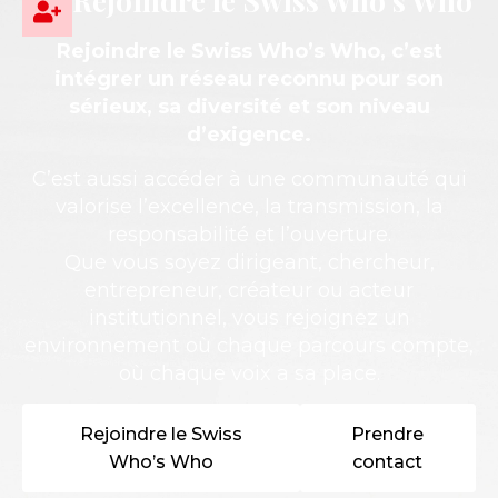
Rejoindre le Swiss Who’s Who
Rejoindre le Swiss Who’s Who, c’est
intégrer un réseau reconnu pour son
sérieux, sa diversité et son niveau
d’exigence.
C’est aussi accéder à une communauté qui
valorise l’excellence, la transmission, la
responsabilité et l’ouverture.
Que vous soyez dirigeant, chercheur,
entrepreneur, créateur ou acteur
institutionnel, vous rejoignez un
environnement où chaque parcours compte,
où chaque voix a sa place.
Rejoindre le Swiss
Prendre
Who’s Who
contact