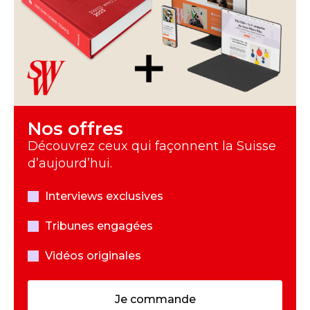
Nos offres
Découvrez ceux qui façonnent la Suisse
d’aujourd’hui.
Interviews exclusives
Tribunes engagées
Vidéos originales
Je commande