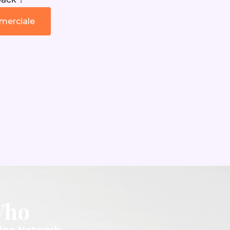
merciale
Who