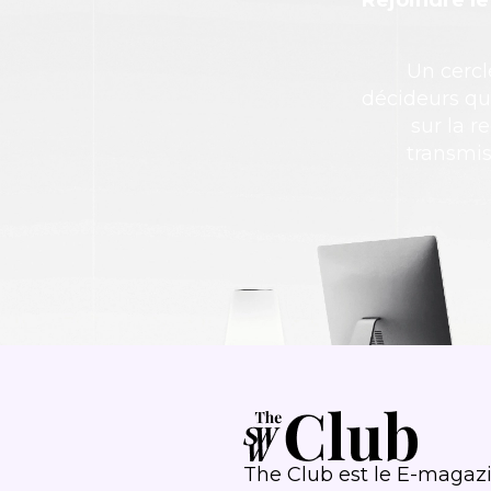
Rejoindre l
Un cercl
décideurs qu
sur la r
transmis
The Club est le E-magaz