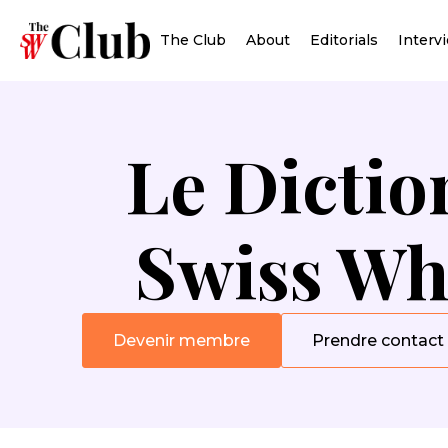
The Club
About
Editorials
Interv
Le Dictio
Swiss Wh
Devenir membre
Prendre contact