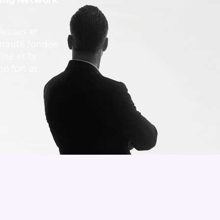
ding Network
deuses et
unauté fondée
ité et la
o fort et