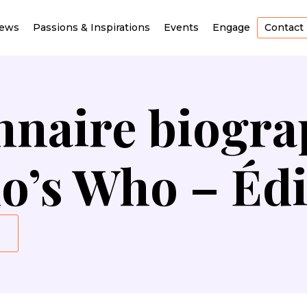
iews
Passions & Inspirations
Events
Engage
Contact
nnaire biogr
o’s Who – Édi