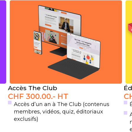
Accès The Club
Éd
CHF
300.00
.- HT
C
Accès d’un an à The Club (contenus
membres, vidéos, quiz, éditoriaux
exclusifs)