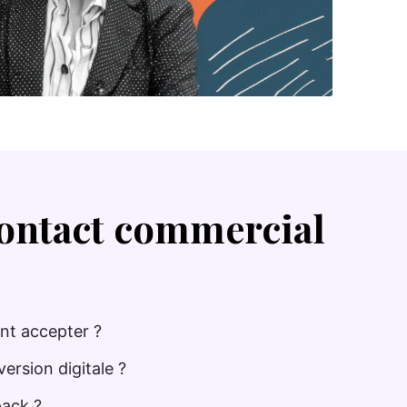
ontact commercial
nt accepter ?
rsion digitale ?
 pack ?