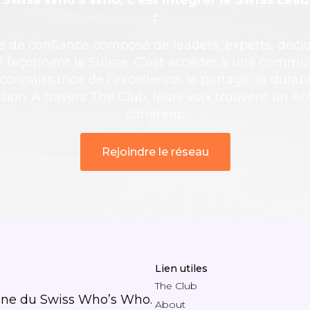
e Swiss Who’s Who, c’est intégrer le Swiss Lea
:
e de confiance composé de leaders, experts, déci
i façonnent la Suisse. C’est accéder à une comm
econnaissance de l’excellence, le partage, la durabil
sion. À travers The Club, leurs voix trouvent un éch
cohérent.
Rejoindre le réseau
Lien utiles
The Club
ine du Swiss Who’s Who.
About