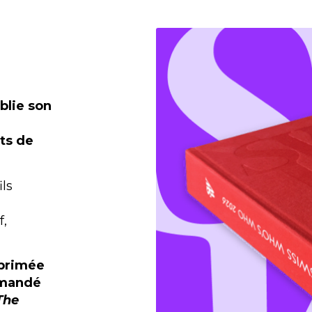
blie son
nts de
ils
f,
mprimée
mmandé
The