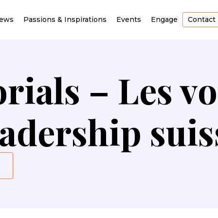
iews
Passions & Inspirations
Events
Engage
Contact
rials – Les v
eadership suis