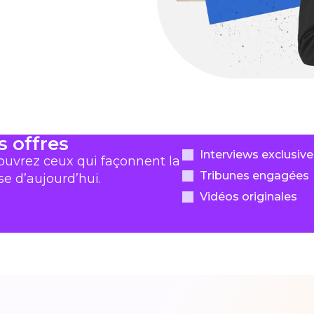
s offres
Interviews exclusive
uvrez ceux qui façonnent la
Tribunes engagées
se d’aujourd’hui.
Vidéos originales