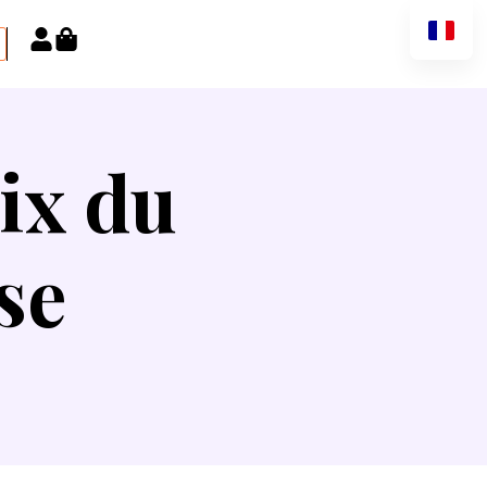
oix du
se