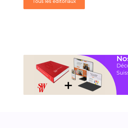
Tous les éditoriaux
No
Déco
Suis