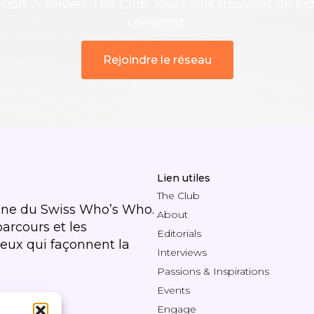
sion. À travers The Club, leurs voix trouvent un éch
cohérent.
Rejoindre le réseau
Lien utiles
The Club
ine du Swiss Who’s Who.
About
parcours et les
Editorials
 ceux qui façonnent la
Interviews
Passions & Inspirations
Events
Engage