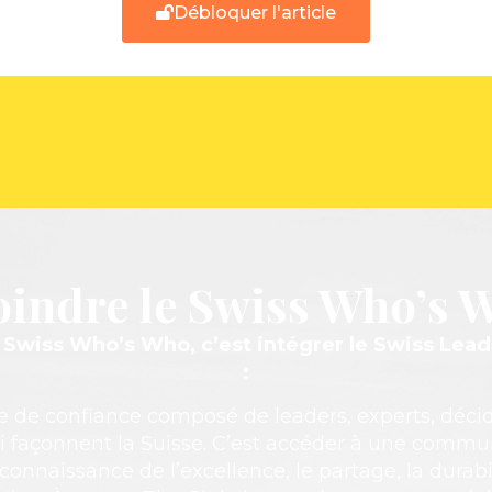
Débloquer l'article
oindre le Swiss Who’s 
e Swiss Who’s Who, c’est intégrer le Swiss Lea
:
e de confiance composé de leaders, experts, déci
i façonnent la Suisse. C’est accéder à une comm
econnaissance de l’excellence, le partage, la durabil