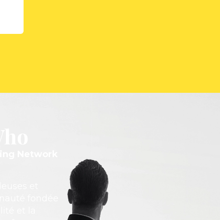
Who
ding Network
deuses et
unauté fondée
ité et la