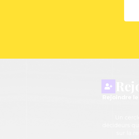
Rej
Rejoindre l
Un cercl
décideurs qu
sur la r