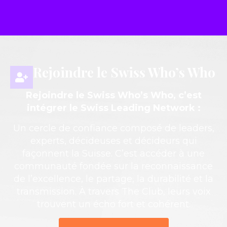
Rejoindre le Swiss Who’s Who
Rejoindre le Swiss Who’s Who, c’est
intégrer le Swiss Leading Network :
Un cercle de confiance composé de leaders,
experts, décideuses et décideurs qui
façonnent la Suisse. C’est accéder à une
communauté fondée sur la reconnaissance
de l’excellence, le partage, la durabilité et la
transmission. À travers The Club, leurs voix
trouvent un écho fort et cohérent.