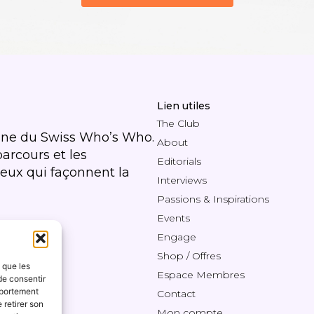
Lien utiles
The Club
ine du Swiss Who’s Who.
About
parcours et les
Editorials
 ceux qui façonnent la
Interviews
Passions & Inspirations
Events
Engage
Shop / Offres
s que les
Espace Membres
de consentir
mportement
Contact
 retirer son
Mon compte