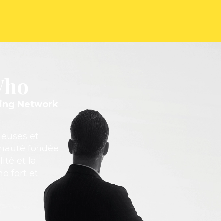
Who
ding Network
deuses et
unauté fondée
ité et la
o fort et