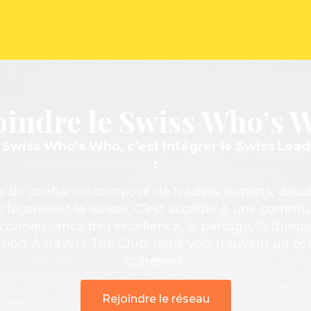
oindre le Swiss Who’s 
e Swiss Who’s Who, c’est intégrer le Swiss Lea
:
e de confiance composé de leaders, experts, déci
i façonnent la Suisse. C’est accéder à une comm
econnaissance de l’excellence, le partage, la durabil
sion. À travers The Club, leurs voix trouvent un éch
cohérent.
Rejoindre le réseau