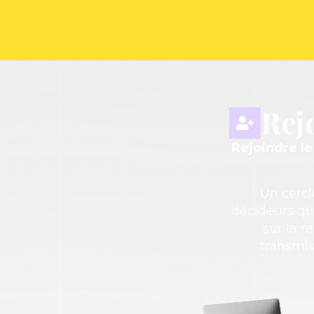
Rej
Rejoindre l
Un cercl
décideurs qu
sur la r
transmis