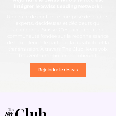
Rejoindre le Swiss Who’s Who, c’est
intégrer le Swiss Leading Network :
Un cercle de confiance composé de leaders,
experts, décideuses et décideurs qui
façonnent la Suisse. C’est accéder à une
communauté fondée sur la reconnaissance
de l’excellence, le partage, la durabilité et la
transmission. À travers The Club, leurs voix
trouvent un écho fort et cohérent.
Rejoindre le réseau